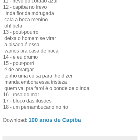
11 - frevo do cordão azul
12 - capiba no frevo
linda flor da mdrugada
cala a boca menino
oh! bela
13 - pout-pourro
deixa o homem se virar
a pisada é essa
vamos pra casa de noca
14 - e eu drumo
15 - pout-porri
é de amargar
tenho uma coisa para lhe dizer
manda embora essa tristeza
quem vai pra farol é o bonde de olinda
16 - rosa do mar
17 - bloco das ilusões
18 - um pernambucano no rio
100 anos de Capiba
Download: