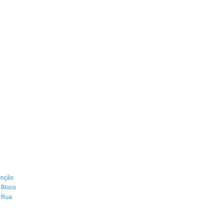
anção
 Bloco
e Rua