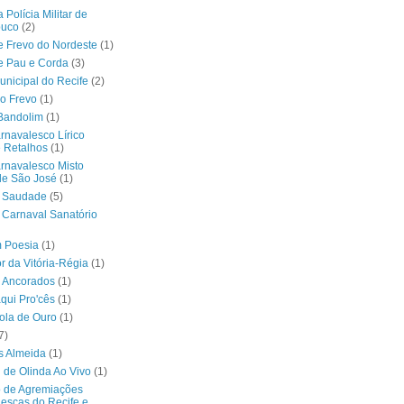
Polícia Militar de
uco
(2)
 Frevo do Nordeste
(1)
e Pau e Corda
(3)
nicipal do Recife
(2)
no Frevo
(1)
Bandolim
(1)
rnavalesco Lírico
 Retalhos
(1)
rnavalesco Misto
de São José
(1)
a Saudade
(5)
 Carnaval Sanatório
m Poesia
(1)
r da Vitória-Régia
(1)
 Ancorados
(1)
áqui Pro'cês
(1)
ola de Ouro
(1)
7)
s Almeida
(1)
 de Olinda Ao Vivo
(1)
o de Agremiações
escas do Recife e