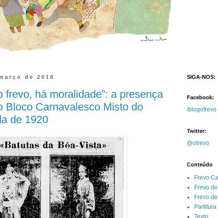
 março de 2018
SIGA-NOS:
o frevo, há moralidade”: a presença
Facebook:
o Bloco Carnavalesco Misto do
/blogofrevo
da de 1920
Twitter:
@ofrevo
Conteúdo
Frevo C
Frevo de
Frevo d
Partitura
Texto