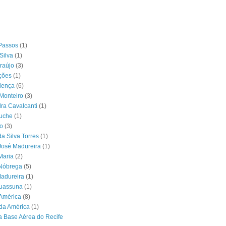
Passos
(1)
Silva
(1)
raújo
(3)
ções
(1)
lença
(6)
Monteiro
(3)
ra Cavalcanti
(1)
ouche
(1)
o
(3)
da Silva Torres
(1)
José Madureira
(1)
Maria
(2)
 Nóbrega
(5)
Madureira
(1)
Suassuna
(1)
América
(8)
da América
(1)
 Base Aérea do Recife