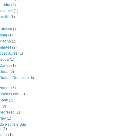
erreira
(4)
tamaracá
(1)
acacão
(1)
Oliveira
(1)
spar
(1)
 Magno
(2)
imarães
(2)
doso Ayres
(1)
iroga
(1)
Carlos
(1)
 Duda
(6)
Duda e Orquestra de
 Nunes
(5)
 Oséas Leão
(3)
 Spok
(2)
u
(2)
Regresso
(1)
Cley
(1)
do Recife e Sua
a
(1)
rasil
(1)