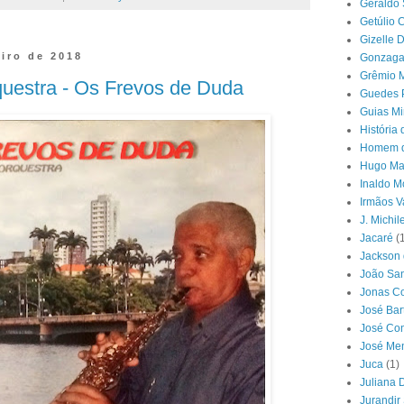
Geraldo 
Getúlio 
Gizelle 
eiro de 2018
Gonzaga
Grêmio M
uestra - Os Frevos de Duda
Guedes 
Guias Mi
História
Homem d
Hugo Mar
Inaldo M
Irmãos V
J. Michil
Jacaré
(
Jackson 
João San
Jonas Co
José Ba
José Con
José Me
Juca
(1)
Juliana 
Jurandir