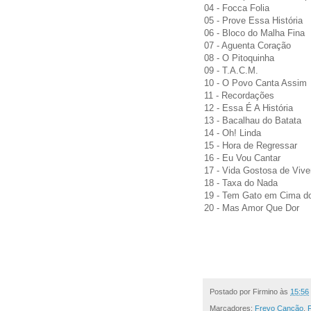
04 - Focca Folia
05 - Prove Essa História
06 - Bloco do Malha Fina
07 - Aguenta Coração
08 - O Pitoquinha
09 - T.A.C.M.
10 - O Povo Canta Assim
11 - Recordações
12 - Essa É A História
13 - Bacalhau do Batata
14 - Oh! Linda
15 - Hora de Regressar
16 - Eu Vou Cantar
17 - Vida Gostosa de Vive
18 - Taxa do Nada
19 - Tem Gato em Cima d
20 - Mas Amor Que Dor
Postado por
Firmino
às
15:56
Marcadores:
Frevo Canção
,