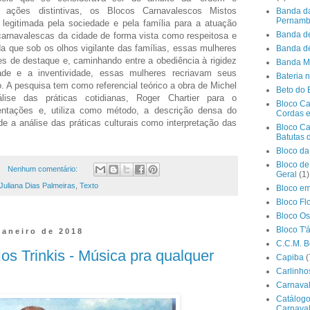
do ações distintivas, os Blocos Carnavalescos Mistos
Banda da 
Pernamb
legitimada pela sociedade e pela família para a atuação
Banda de
carnavalescas da cidade de forma vista como respeitosa e
da que sob os olhos vigilante das famílias, essas mulheres
Banda d
s de destaque e, caminhando entre a obediência à rigidez
Banda Mu
ade e a inventividade, essas mulheres recriavam seus
Bateria 
A pesquisa tem como referencial teórico a obra de Michel
Beto do 
ise das práticas cotidianas, Roger Chartier para o
Bloco Ca
entações e, utiliza como método, a descrição densa do
Cordas e
de a análise das práticas culturais como interpretação das
Bloco Ca
Batutas 
Bloco d
Bloco de
Nenhum comentário:
Geral
(1)
Juliana Dias Palmeiras
,
Texto
Bloco e
Bloco Flo
Bloco Os
Bloco T'
 janeiro de 2018
C.C.M. B
os Trinkis - Música pra qualquer
Capiba
(
Carlinho
Carnaval
Catálog
Carnaval