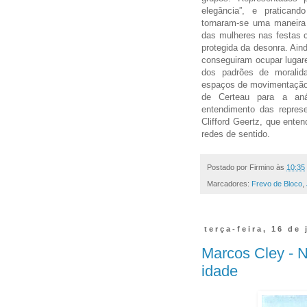
elegância”, e pratican
tornaram-se uma maneira 
das mulheres nas festas 
protegida da desonra. Ain
conseguiram ocupar lugare
dos padrões de moralid
espaços de movimentação. 
de Certeau para a anál
entendimento das repres
Clifford Geertz, que enten
redes de sentido.
Postado por
Firmino
às
10:35
Marcadores:
Frevo de Bloco
,
terça-feira, 16 de
Marcos Cley - N
idade