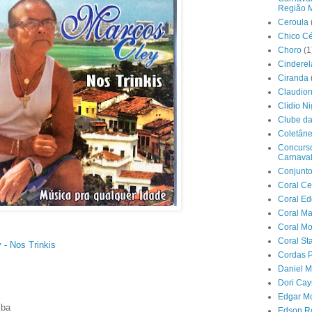
Região M
Ceroula
Chico C
Choro
(1
Cinderel
Ciranda
Claudio
Clídio Ni
Clube d
Coletân
Concurs
Carnava
Conjunt
Coral C
Coral E
Coral Ma
Coral M
Coral Sta
 - Nos Trinkis
Cordas P
Daniel 
Dori Ca
Edgar M
iba
Edson R