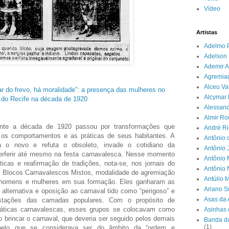
Vídeo
Artistas
Adelmo 
Adelson 
Ademir A
Agremia
Alceu Va
ar do frevo, há moralidade”: a presença das mulheres no
Alcymar 
 do Recife na década de 1920
Alessand
Almir R
ante a década de 1920 passou por transformações que
André Ri
, os comportamentos e as práticas de seus habitantes. A
Antônio 
a o novo e refuta o obsoleto, invade o cotidiano da
Antônio 
erferir até mesmo na festa carnavalesca. Nesse momento
Antônio 
icas e reafirmação de tradições, nota-se, nos jornais do
Antônio
s Blocos Carnavalescos Mistos, modalidade de agremiação
Antúlio 
 homens e mulheres em sua formação. Eles ganharam as
Ariano 
lternativa e oposição ao carnaval tido como “perigoso” e
Asas da 
estações das camadas populares. Com o propósito de
práticas carnavalescas, esses grupos se colocavam como
Asinhas 
brincar o carnaval, que deveria ser seguido pelos demais
Banda da
(1)
pelo que se considerava ser do âmbito da “ordem e