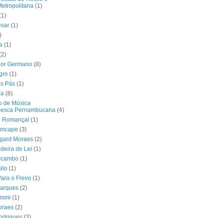
etropolitana
(1)
(1)
ésar
(1)
)
a
(1)
(2)
nor Germano
(8)
gro
(1)
as Pás
(1)
ea
(8)
o de Música
lesca Pernambucana
(4)
o Romançal
(1)
emcape
(3)
dgard Moraes
(2)
deira de Lei
(1)
ocambo
(1)
llo
(1)
ara o Frevo
(1)
Marques
(2)
ymmi
(1)
oraes
(2)
odrigues
(3)