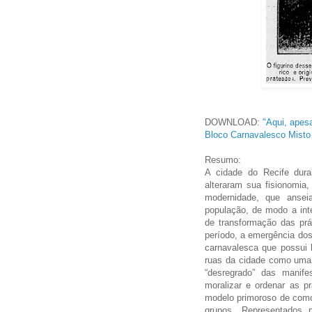
DOWNLOAD:
"Aqui, apes
Bloco Carnavalesco Misto
Resumo:
A cidade do Recife dur
alteraram sua fisionomia
modernidade, que ansei
população, de modo a int
de transformação das prát
período, a emergência do
carnavalesca que possui
ruas da cidade como uma a
“desregrado” das manif
moralizar e ordenar as 
modelo primoroso de como 
grupos. Representados 