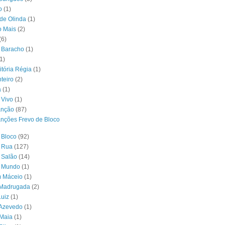
o
(1)
 de Olinda
(1)
o Mais
(2)
(6)
 Baracho
(1)
1)
itória Régia
(1)
teiro
(2)
a
(1)
 Vivo
(1)
anção
(87)
nções Frevo de Bloco
 Bloco
(92)
e Rua
(127)
 Salão
(14)
o Mundo
(1)
m Máceio
(1)
 Madrugada
(2)
uiz
(1)
 Azevedo
(1)
 Maia
(1)