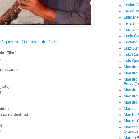
Levino F
Lia de I
Lídio M
Livro
(2)
Lourival 
Lúcia Ga
Orquestra - Os Frevos de Duda
Luciano
Luiz Gu
o (filho)
Lula Car
a)
Lula Que
Maestro 
nambucana)
Maestro
Maestro 
Frevo
(2)
(neto)
Maestro
)
Maestro
Maestro
tina)
Maracat
são nordestina)
Marcha 
Marcos 
o)
Marinho 
)
Orquestr
Marron B