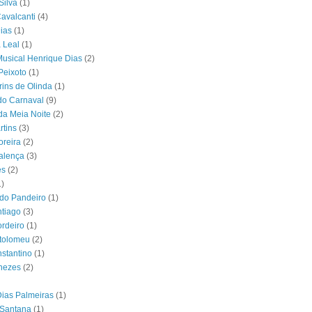
Silva
(1)
Cavalcanti
(4)
Dias
(1)
 Leal
(1)
usical Henrique Dias
(2)
Peixoto
(1)
rins de Olinda
(1)
 do Carnaval
(9)
a Meia Noite
(2)
tins
(3)
oreira
(2)
alença
(3)
es
(2)
1)
do Pandeiro
(1)
tiago
(3)
rdeiro
(1)
rtolomeu
(2)
stantino
(1)
nezes
(2)
Dias Palmeiras
(1)
 Santana
(1)