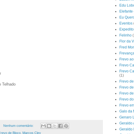
Edu Lob
Elefante
Eu Quer
Eventos
Expedito
Felinho
(
Flor da V
Fred Mon
Frevanç
Frevo ao
Frevo C
Frevo Ca
r
(1)
Frevo de
o Telhado
Frevo d
Frevo de
Frevo d
Frevo e
Galo da
Genaro L
Geraldo
Nenhum comentário:
Geraldo
Frevo de Bloco
,
Marcos Cley