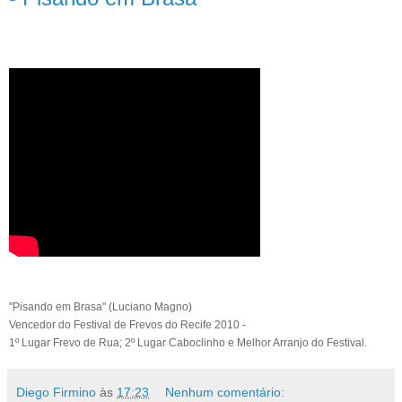
"Pisando em Brasa" (Luciano Magno)
Vencedor do Festival de Frevos do Recife 2010 -
1º Lugar Frevo de Rua; 2º Lugar Caboclinho e Melhor Arranjo do Festival.
Diego Firmino
às
17:23
Nenhum comentário: