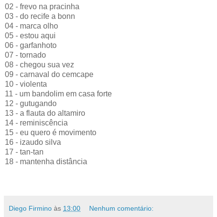
02 - frevo na pracinha
03 - do recife a bonn
04 - marca olho
05 - estou aqui
06 - garfanhoto
07 - tornado
08 - chegou sua vez
09 - carnaval do cemcape
10 - violenta
11 - um bandolim em casa forte
12 - gutugando
13 - a flauta do altamiro
14 - reminiscência
15 - eu quero é movimento
16 - izaudo silva
17 - tan-tan
18 - mantenha distância
Diego Firmino
às
13:00
Nenhum comentário: