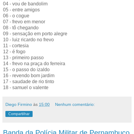
04 - vou de bandolim
05 - entre amigos
06 - o cogue
07 - frevo em menor
08 - tô chegando
09 - sensação em porto alegre
10 - luiz ricardo no frevo
11 - cortesia
12 - é fogo
13 - primeiro passo
14 - frevo na praça do ferreira
15 - o passo do izaldo
16 - revendo bom jardim
17 - saudade de rio tinto
18 - samuel o valente
Diego Firmino
às
15:00
Nenhum comentário:
Compartilhar
Banda da Polícia Militar de Pernambuco