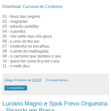
Download:
Carnaval de Cinderela
01 - frevo das virgens
02 - viagramol
03 - tubarão pedófilo
04 - a pomba
05 - nós sofre mas nós goza
06 - o urso do teu pai
07 - cinderela no bocalhau
08 - o pinto da madrugada
09 - o cachorro que lambeu o seu
10 - quem for corno fica em casa
11 - o mofo deu
Diego Firmino
às
18:03
3 comentários:
Compartilhar
Luciano Magno e Spok Frevo Orquestra
- Pisando em Brasa