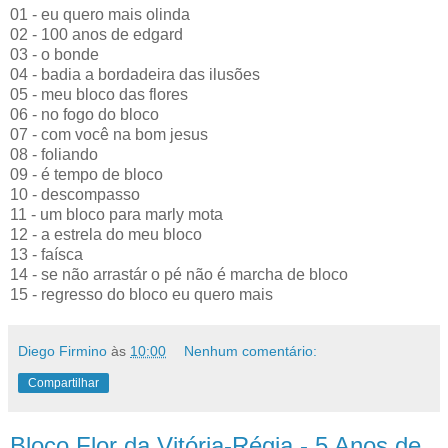
01 - eu quero mais olinda
02 - 100 anos de edgard
03 - o bonde
04 - badia a bordadeira das ilusões
05 - meu bloco das flores
06 - no fogo do bloco
07 - com você na bom jesus
08 - foliando
09 - é tempo de bloco
10 - descompasso
11 - um bloco para marly mota
12 - a estrela do meu bloco
13 - faísca
14 - se não arrastár o pé não é marcha de bloco
15 - regresso do bloco eu quero mais
Diego Firmino
às
10:00
Nenhum comentário:
Compartilhar
Bloco Flor da Vitória-Régia - 5 Anos de