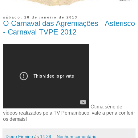
sábado, 26 de janeiro de 2013
O Carnaval das Agremiações - Asterisco
- Carnaval TVPE 2012
Ótima série de
vídeos realizados pela TV Pernambuco, vale a pena conferir
os demais!
Diego Firmino
às
14:38
Nenhum comentário: