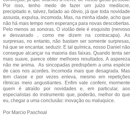
Por isso, tenho medo de fazer um juízo medíocre,
precipitado e, talvez, fadado ao óbvio, já que toda novidade
assusta, expulsa, incomoda. Mas, na minha idade, acho que
não há mais tempo nem esperança para novas descobertas.
Pelo menos as sonoras. O violão dele é esquisito (nervoso
e desvairado , como me dizem na contracapa). As
surpresas, no entanto, não bastam ser somente surpresas,
há que se encantar, seduzir. E tal química, nosso Daniel não
consegue alcançar na maioria das faixas. Quando tenta ser
mais suave, parece obter melhores resultados. A aspereza
não me anima. As sincopadas predispõem a uma espécie
de caos nos acordes. Incomoda mais que desagrada. Mas
tem classe e por vezes enleva, mesmo em repetições
rítmicas meio angustiantes. Enfim vale conferir, mormente
quem é atraído por novidades e, em particular, aos
especialistas do instrumento que, poderão, melhor do que
eu, chegar a uma conclusão: inovação ou maluquice.
Por Marcio Paschoal