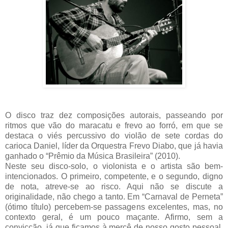
O disco traz dez composições autorais, passeando por
ritmos que vão do maracatu e frevo ao forró, em que se
destaca o viés percussivo do violão de sete cordas do
carioca Daniel, líder da Orquestra Frevo Diabo, que já havia
ganhado o “Prêmio da Música Brasileira” (2010).
Neste seu disco-solo, o violonista e o artista são bem-
intencionados. O primeiro, competente, e o segundo, digno
de nota, atreve-se ao risco. Aqui não se discute a
originalidade, não chego a tanto. Em “Carnaval de Perneta”
(ótimo título) percebem-se passagens excelentes, mas, no
contexto geral, é um pouco maçante. Afirmo, sem a
convicção, já que ficamos à mercê de nosso gosto pessoal.