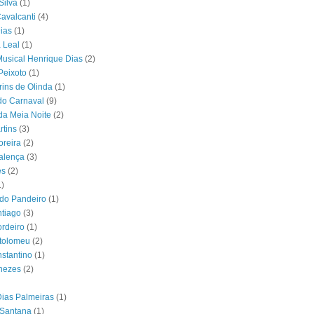
Silva
(1)
Cavalcanti
(4)
Dias
(1)
 Leal
(1)
usical Henrique Dias
(2)
Peixoto
(1)
rins de Olinda
(1)
 do Carnaval
(9)
a Meia Noite
(2)
tins
(3)
oreira
(2)
alença
(3)
es
(2)
1)
do Pandeiro
(1)
tiago
(3)
rdeiro
(1)
rtolomeu
(2)
stantino
(1)
nezes
(2)
Dias Palmeiras
(1)
 Santana
(1)