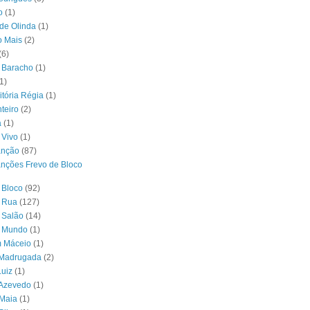
o
(1)
 de Olinda
(1)
o Mais
(2)
(6)
 Baracho
(1)
1)
itória Régia
(1)
teiro
(2)
a
(1)
 Vivo
(1)
anção
(87)
nções Frevo de Bloco
 Bloco
(92)
e Rua
(127)
 Salão
(14)
o Mundo
(1)
m Máceio
(1)
 Madrugada
(2)
uiz
(1)
 Azevedo
(1)
 Maia
(1)