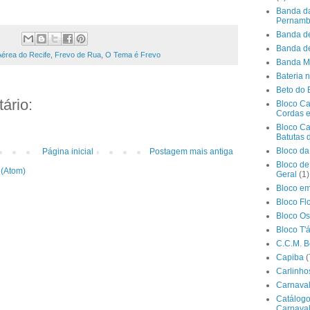
Banda da 
Pernamb
Banda de
Banda d
érea do Recife
,
Frevo de Rua
,
O Tema é Frevo
Banda Mu
Bateria 
Beto do 
ário:
Bloco Ca
Cordas e
Bloco Ca
Batutas 
Bloco d
Página inicial
Postagem mais antiga
Bloco de
 (Atom)
Geral
(1)
Bloco e
Bloco Flo
Bloco Os
Bloco T'
C.C.M. B
Capiba
(
Carlinho
Carnaval
Catálog
Carnaval