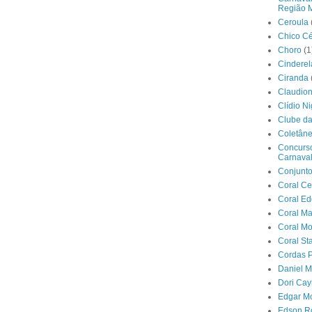
Região M
Ceroula
Chico C
Choro
(1
Cinderel
Ciranda
Claudio
Clídio Ni
Clube d
Coletân
Concurs
Carnava
Conjunt
Coral C
Coral E
Coral Ma
Coral M
Coral Sta
Cordas P
Daniel 
Dori Ca
Edgar M
Edson R