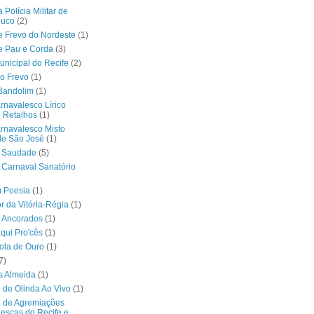
Polícia Militar de
uco
(2)
 Frevo do Nordeste
(1)
e Pau e Corda
(3)
nicipal do Recife
(2)
no Frevo
(1)
Bandolim
(1)
rnavalesco Lírico
 Retalhos
(1)
rnavalesco Misto
de São José
(1)
a Saudade
(5)
 Carnaval Sanatório
m Poesia
(1)
r da Vitória-Régia
(1)
 Ancorados
(1)
áqui Pro'cês
(1)
ola de Ouro
(1)
7)
s Almeida
(1)
 de Olinda Ao Vivo
(1)
o de Agremiações
escas do Recife e