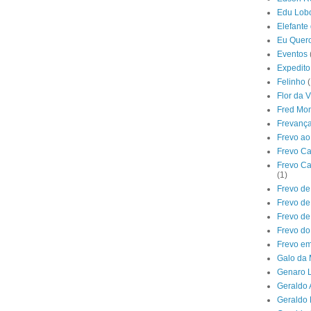
Edu Lob
Elefante
Eu Quer
Eventos
Expedito
Felinho
(
Flor da V
Fred Mon
Frevanç
Frevo ao
Frevo C
Frevo Ca
(1)
Frevo de
Frevo d
Frevo de
Frevo d
Frevo e
Galo da
Genaro L
Geraldo
Geraldo