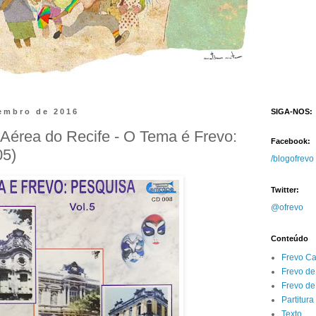
embro de 2016
SIGA-NOS:
Aérea do Recife - O Tema é Frevo:
Facebook:
05)
/blogofrevo
Twitter:
@ofrevo
Conteúdo
Frevo C
Frevo de
Frevo d
Partitura
Texto