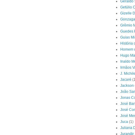
Geraldo 
Getúlio 
Gizelle 
Gonzaga
Grêmio M
Guedes 
Guias Mi
História
Homem d
Hugo Mar
Inaldo M
Irmãos V
J. Michil
Jacaré
(
Jackson 
João San
Jonas Co
José Ba
José Con
José Me
Juca
(1)
Juliana 
Jurandir