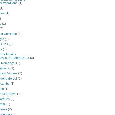
etropolitana
(1)
(1)
ésar
(1)
)
a
(1)
(2)
nor Germano
(8)
gro
(1)
as Pás
(1)
ea
(8)
o de Música
lesca Pernambucana
(4)
o Romançal
(1)
emcape
(3)
dgard Moraes
(2)
deira de Lei
(1)
ocambo
(1)
llo
(1)
ara o Frevo
(1)
Marques
(2)
ymmi
(1)
oraes
(2)
odrigues
(3)