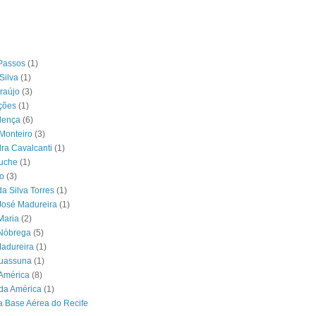
Passos
(1)
Silva
(1)
raújo
(3)
ções
(1)
lença
(6)
Monteiro
(3)
ra Cavalcanti
(1)
ouche
(1)
o
(3)
da Silva Torres
(1)
José Madureira
(1)
Maria
(2)
 Nóbrega
(5)
Madureira
(1)
Suassuna
(1)
América
(8)
da América
(1)
 Base Aérea do Recife