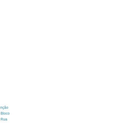
anção
 Bloco
e Rua