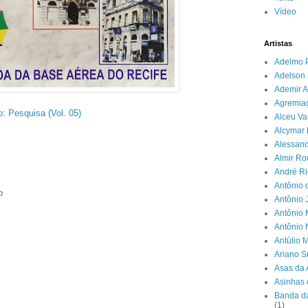
Vídeo
Artistas
Adelmo 
Adelson 
Ademir A
Agremia
: Pesquisa (Vol. 05)
Alceu Va
Alcymar 
Alessand
Almir R
André Ri
Antônio 
o
Antônio 
Antônio 
Antônio
Antúlio 
Ariano 
Asas da 
Asinhas 
Banda da
(1)