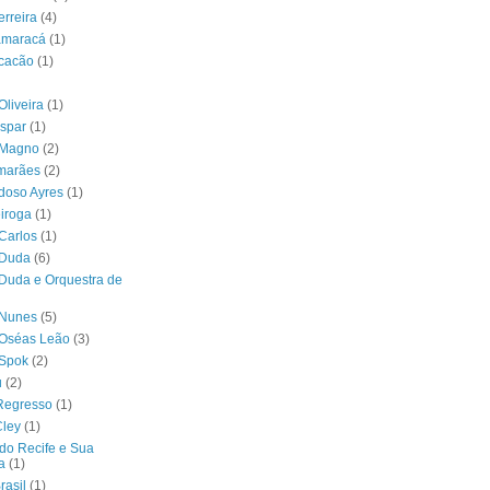
erreira
(4)
tamaracá
(1)
acacão
(1)
Oliveira
(1)
spar
(1)
 Magno
(2)
imarães
(2)
doso Ayres
(1)
iroga
(1)
Carlos
(1)
 Duda
(6)
Duda e Orquestra de
 Nunes
(5)
 Oséas Leão
(3)
 Spok
(2)
u
(2)
Regresso
(1)
Cley
(1)
do Recife e Sua
a
(1)
rasil
(1)