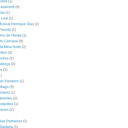
Silva
(1)
Cavalcanti
(4)
Dias
(1)
 Leal
(1)
usical Henrique Dias
(2)
Peixoto
(1)
rins de Olinda
(1)
 do Carnaval
(9)
a Meia Noite
(2)
tins
(3)
oreira
(2)
alença
(3)
es
(2)
1)
do Pandeiro
(1)
tiago
(3)
rdeiro
(1)
rtolomeu
(2)
stantino
(1)
nezes
(2)
Dias Palmeiras
(1)
 Santana
(1)