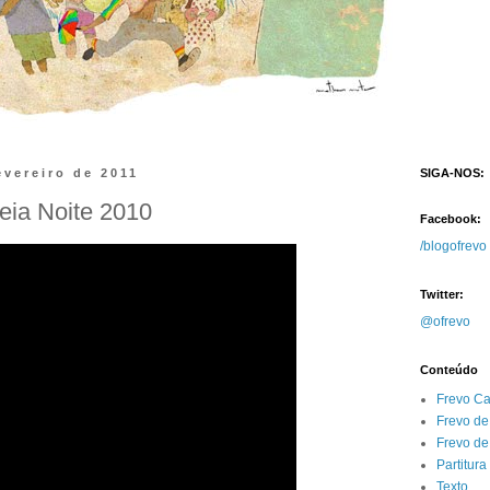
fevereiro de 2011
SIGA-NOS:
ia Noite 2010
Facebook:
/blogofrevo
Twitter:
@ofrevo
Conteúdo
Frevo C
Frevo de
Frevo d
Partitura
Texto