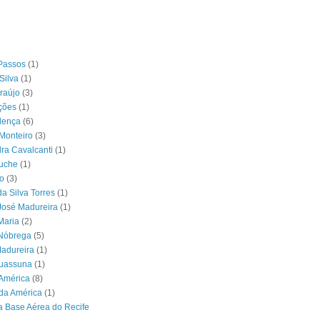
Passos
(1)
Silva
(1)
raújo
(3)
ções
(1)
lença
(6)
Monteiro
(3)
ra Cavalcanti
(1)
ouche
(1)
o
(3)
da Silva Torres
(1)
José Madureira
(1)
Maria
(2)
 Nóbrega
(5)
Madureira
(1)
Suassuna
(1)
América
(8)
da América
(1)
 Base Aérea do Recife