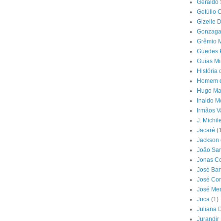
Geraldo 
Getúlio 
Gizelle 
Gonzaga
Grêmio M
Guedes 
Guias Mi
História
Homem d
Hugo Mar
Inaldo M
Irmãos V
J. Michil
Jacaré
(
Jackson 
João San
Jonas Co
José Ba
José Con
José Me
Juca
(1)
Juliana 
Jurandir