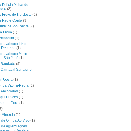
Polícia Militar de
uco
(2)
 Frevo do Nordeste
(1)
e Pau e Corda
(3)
nicipal do Recife
(2)
no Frevo
(1)
Bandolim
(1)
rnavalesco Lírico
 Retalhos
(1)
rnavalesco Misto
de São José
(1)
a Saudade
(5)
 Carnaval Sanatório
m Poesia
(1)
r da Vitória-Régia
(1)
 Ancorados
(1)
áqui Pro'cês
(1)
ola de Ouro
(1)
7)
s Almeida
(1)
 de Olinda Ao Vivo
(1)
o de Agremiações
escas do Recife e