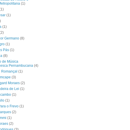
etropolitana
(1)
(1)
ésar
(1)
)
a
(1)
(2)
nor Germano
(8)
gro
(1)
as Pás
(1)
ea
(8)
o de Música
lesca Pernambucana
(4)
o Romançal
(1)
emcape
(3)
dgard Moraes
(2)
deira de Lei
(1)
ocambo
(1)
llo
(1)
ara o Frevo
(1)
Marques
(2)
ymmi
(1)
oraes
(2)
odrigues
(3)