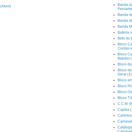
Banda da 
 (Atom)
Pernamb
Banda de
Banda d
Banda Mu
Bateria 
Beto do 
Bloco Ca
Cordas e
Bloco Ca
Batutas 
Bloco d
Bloco de
Geral
(1)
Bloco e
Bloco Flo
Bloco Os
Bloco T'
C.C.M. B
Capiba
(
Carlinho
Carnaval
Catálog
Carnaval