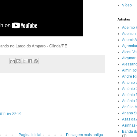
Vídeo
Artistas
Adelmo 
Adelson 
Ademir A
ando no Largo do Amparo - Olinda/PE
Agremia
Alceu Va
Alcymar 
Alessand
Almir R
André Ri
Antônio 
Antônio 
Antônio 
Antônio
Antúlio 
Ariano 
2011 às 22:19
Asas da 
Asinhas 
Banda da
Página inicial
Postagem mais antiga
(1)