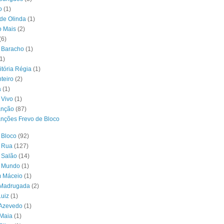
o
(1)
 de Olinda
(1)
o Mais
(2)
(6)
 Baracho
(1)
1)
itória Régia
(1)
teiro
(2)
a
(1)
 Vivo
(1)
anção
(87)
nções Frevo de Bloco
 Bloco
(92)
e Rua
(127)
 Salão
(14)
o Mundo
(1)
m Máceio
(1)
 Madrugada
(2)
uiz
(1)
 Azevedo
(1)
 Maia
(1)