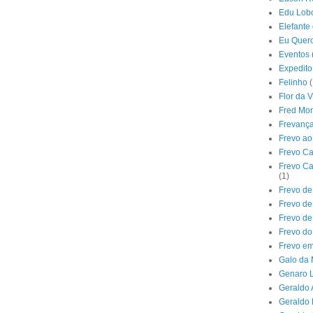
Edu Lob
Elefante
Eu Quer
Eventos
Expedito
Felinho
(
Flor da V
Fred Mon
Frevanç
Frevo ao
Frevo C
Frevo Ca
(1)
Frevo de
Frevo d
Frevo de
Frevo d
Frevo e
Galo da
Genaro L
Geraldo
Geraldo