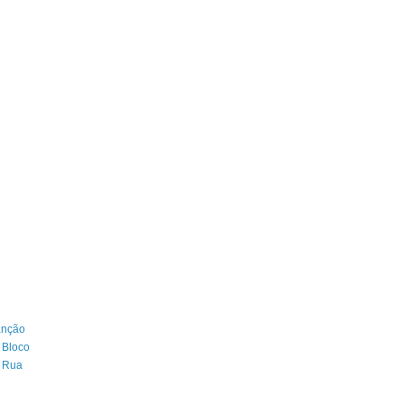
anção
 Bloco
e Rua