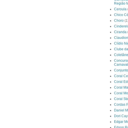
Região M
Ceroula
Chico C
Choro
(1
Cinderel
Ciranda
Claudio
Clídio Ni
Clube d
Coletân
Concurs
Carnava
Conjunt
Coral C
Coral E
Coral Ma
Coral M
Coral Sta
Cordas P
Daniel 
Dori Ca
Edgar M
Edson R