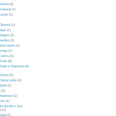
erreira
(4)
tamaracá
(1)
acacão
(1)
Oliveira
(1)
spar
(1)
 Magno
(2)
imarães
(2)
doso Ayres
(1)
iroga
(1)
Carlos
(1)
 Duda
(6)
Duda e Orquestra de
 Nunes
(5)
 Oséas Leão
(3)
 Spok
(2)
u
(2)
Regresso
(1)
Cley
(1)
do Recife e Sua
a
(1)
rasil
(1)